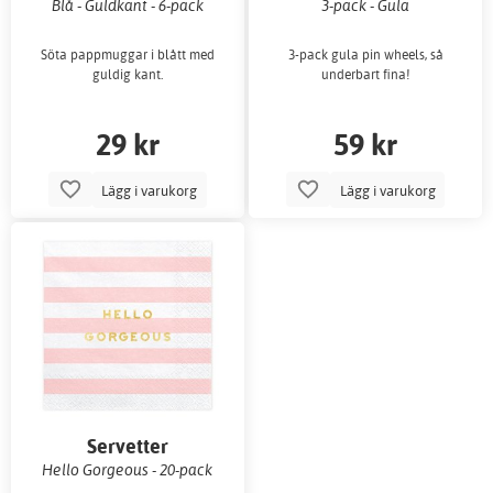
Blå - Guldkant - 6-pack
3-pack - Gula
Söta pappmuggar i blått med
3-pack gula pin wheels, så
guldig kant.
underbart fina!
29 kr
59 kr
Lägg i varukorg
Lägg i varukorg
Servetter
Hello Gorgeous - 20-pack