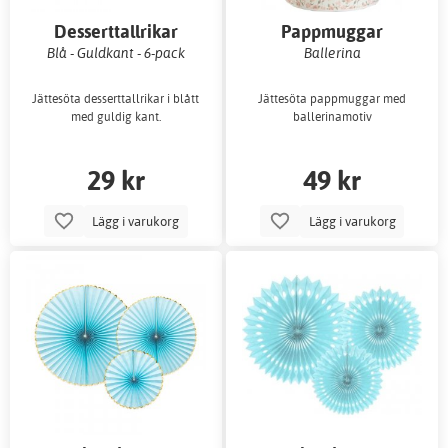
Desserttallrikar
Pappmuggar
Blå - Guldkant - 6-pack
Ballerina
Jättesöta desserttallrikar i blått
Jättesöta pappmuggar med
med guldig kant.
ballerinamotiv
29 kr
49 kr
Lägg i varukorg
Lägg i varukorg