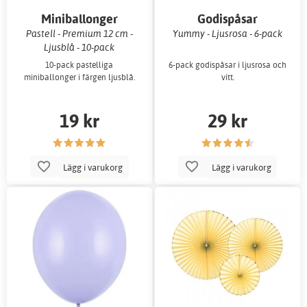
Miniballonger
Godispåsar
Pastell - Premium 12 cm -
Yummy - Ljusrosa - 6-pack
Ljusblå - 10-pack
10-pack pastelliga
6-pack godispåsar i ljusrosa och
miniballonger i färgen ljusblå.
vitt.
19 kr
29 kr
Lägg i varukorg
Lägg i varukorg