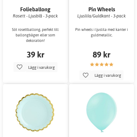
Folieballong
Pin Wheels
Rosett - Ljusblå - 3-pack
Ljuslila/Guldkant - 3-pack
Söt rosettballong, perfekt till
Pin wheels i ljuslila med kanter i
ballongbågen eller som
guldmetallic.
dekoration!
39 kr
89 kr
Lägg i varukorg
Lägg i varukorg