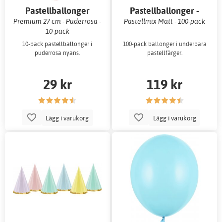
Pastellballonger
Pastellballonger -
Premium 27 cm
Premium 27 cm - Puderrosa -
Pastellmix Matt - 100-pack
10-pack
10-pack pastellballonger i
100-pack ballonger i underbara
puderrosa nyans.
pastellfärger.
29 kr
119 kr
Lägg i varukorg
Lägg i varukorg