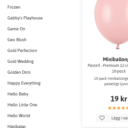
Frozen
Gabby's Playhouse
Game On
Geo Blush
Gold Perfection
Miniballon
Gold Wedding
Pastell - Premium 12 cm
10-pack
Golden Dots
10-pack miniballonge
Happy Everything
pastelligt ljusr
Hello Baby
19 kr
Hello Little One
Hello World
Lägg i v
Hästkalas