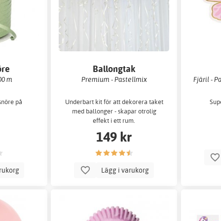
öre
Ballongtak
00 m
Premium - Pastellmix
Fjäril - 
snöre på
Underbart kit för att dekorera taket
Supe
med ballonger - skapar otrolig
effekt i ett rum.
149 kr
arukorg
Lägg i varukorg