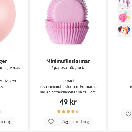
ger
Minimuffinsformar
 - Ljusrosa -
Ljusrosa - 60-pack
r i färgen
60-pack
osa.
rosa minimuffinsformar. Formarna
e
har en bottendiameter på ca 3 cm.
Perfekta för små bakverk
49 kr
arukorg
Lägg i varukorg