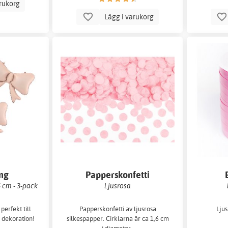
arukorg
Lägg i varukorg
ong
Papperskonfetti
5 cm - 3-pack
Ljusrosa
perfekt till
Papperskonfetti av ljusrosa
Lju
 dekoration!
silkespapper. Cirklarna är ca 1,6 cm