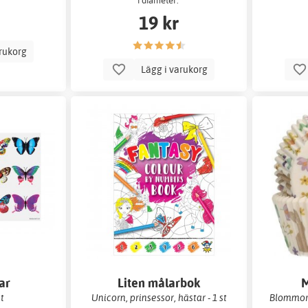
i diameter.
19 kr
arukorg
Lägg i varukorg
ar
Liten målarbok
M
st
Unicorn, prinsessor, hästar - 1 st
Blommor 