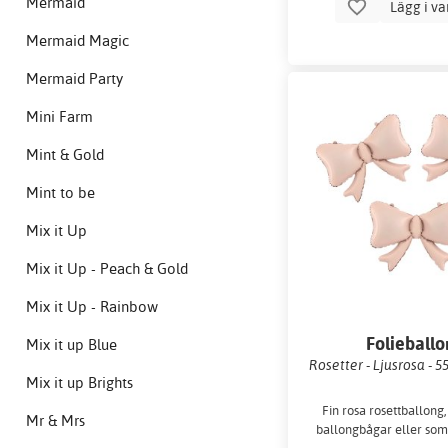
Mermaid
Lägg i v
Mermaid Magic
Mermaid Party
Mini Farm
Mint & Gold
Mint to be
Mix it Up
Mix it Up - Peach & Gold
Mix it Up - Rainbow
Folieball
Mix it up Blue
Rosetter - Ljusrosa - 5
Mix it up Brights
Fin rosa rosettballong, 
Mr & Mrs
ballongbågar eller som