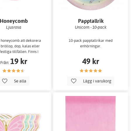
Honeycomb
Papptallrik
Ljusrosa
Unicorn - 10-pack
a honeycomb att dekorera
10-pack papptallrikar med
bröllop, dop, kalas eller
enhörningar.
estliga tillfällen. Finns i
yra olika storlekar.
19 kr
49 kr
Från:
Se alla
Lägg i varukorg