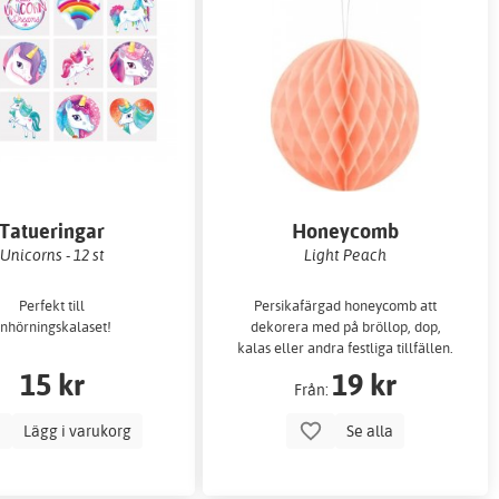
Tatueringar
Honeycomb
Unicorns - 12 st
Light Peach
Perfekt till
Persikafärgad honeycomb att
nhörningskalaset!
dekorera med på bröllop, dop,
kalas eller andra festliga tillfällen.
Finns i fyra olika storlekar.
15 kr
19 kr
Från:
Lägg i varukorg
Se alla