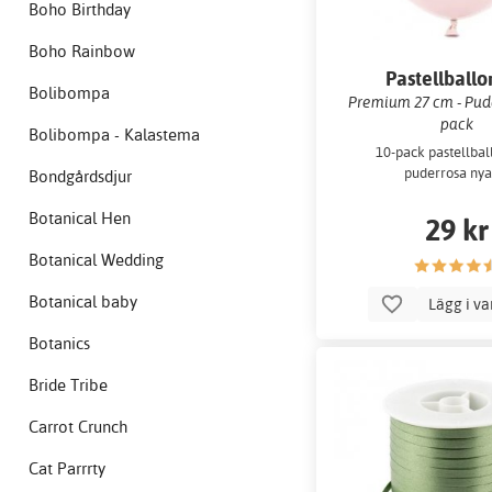
Boho Birthday
Boho Rainbow
Pastellball
Bolibompa
Premium 27 cm - Pude
pack
Bolibompa - Kalastema
10-pack pastellbal
puderrosa nya
Bondgårdsdjur
Botanical Hen
29 kr
Botanical Wedding
Botanical baby
Lägg i v
Botanics
Bride Tribe
Carrot Crunch
Cat Parrrty