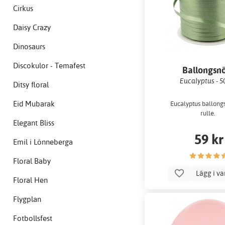
Cirkus
Daisy Crazy
Dinosaurs
Discokulor - Temafest
Ballongsn
Eucalyptus - 5
Ditsy floral
Eid Mubarak
Eucalyptus ballong
rulle.
Elegant Bliss
59 kr
Emil i Lönneberga
Floral Baby
Lägg i v
Floral Hen
Flygplan
Fotbollsfest