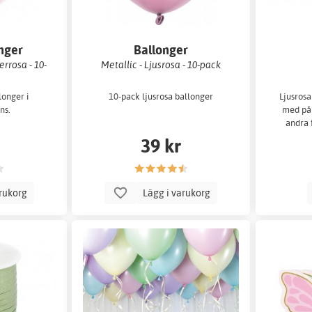
onger
Ballonger
rrosa - 10-
Metallic - Ljusrosa - 10-pack
longer i
10-pack ljusrosa ballonger
Ljusros
ns.
med på 
andra f
f
39 kr
arukorg
Lägg i varukorg