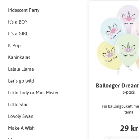
Iridescent Party
It's a BOY
It's a GIRL
K-Pop
Kaninkalas
Lalala Llama
Let´s go wild
Ballonger Dream
6-pack
Little Lady or Mini Mister
Little Star
Fin ballongbukett me
tema
Lovely Swan
29 kr
Make A Wish