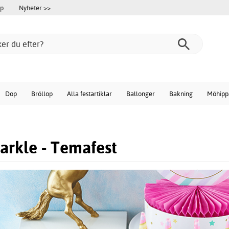
öp
Nyheter >>
Dop
Bröllop
Alla festartiklar
Ballonger
Bakning
Möhipp
arkle - Temafest