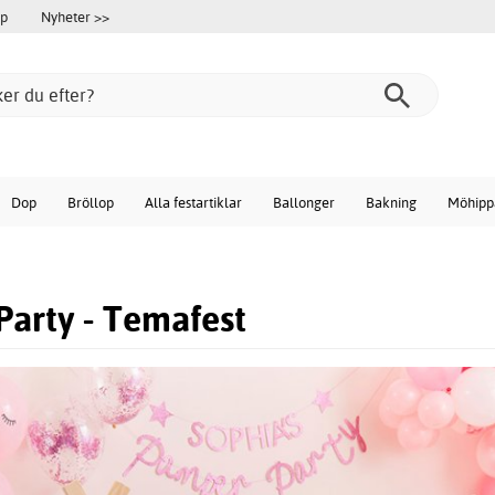
öp
Nyheter >>
Dop
Bröllop
Alla festartiklar
Ballonger
Bakning
Möhipp
Party - Temafest