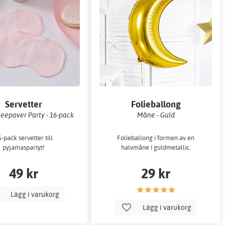
Servetter
Folieballong
leepover Party - 16-pack
Måne - Guld
-pack servetter till
Folieballong i formen av en
pyjamaspartyt!
halvmåne i guldmetallic.
49 kr
29 kr
Lägg i varukorg
Lägg i varukorg