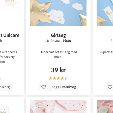
s Unicorn
Girlang
sh
Little star - Moln
L
e wrappers i
Underbart söt girlang med
6-pack g
 förpacknig
moln.
cken.
39 kr
arukorg
Lägg i varukorg