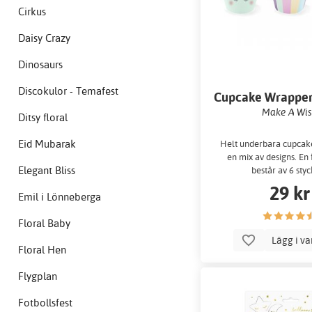
Cirkus
Daisy Crazy
Dinosaurs
Discokulor - Temafest
Cupcake Wrapper
Make A Wi
Ditsy floral
Eid Mubarak
Helt underbara cupcak
en mix av designs. En
Elegant Bliss
består av 6 sty
29 kr
Emil i Lönneberga
Floral Baby
Lägg i v
Floral Hen
Flygplan
Fotbollsfest