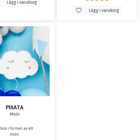
Lägg i varukorg
Lägg i varukorg
PIñATA
Moln
ñata i formen av ett
moln.