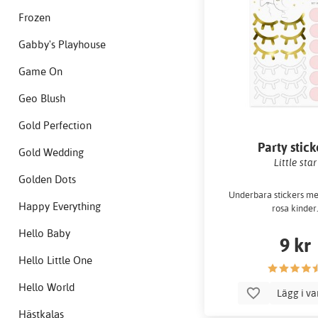
Frozen
Gabby's Playhouse
Game On
Geo Blush
Gold Perfection
Party stick
Gold Wedding
Little star
Golden Dots
Underbara stickers m
Happy Everything
rosa kinder
Hello Baby
9 kr
Hello Little One
Hello World
Lägg i v
Hästkalas