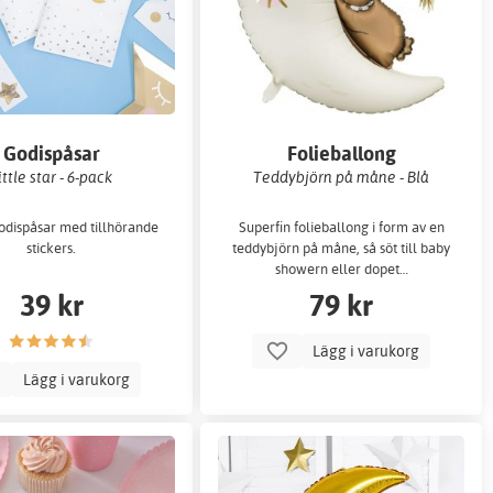
Godispåsar
Folieballong
ittle star - 6-pack
Teddybjörn på måne - Blå
odispåsar med tillhörande
Superfin folieballong i form av en
stickers.
teddybjörn på måne, så söt till baby
showern eller dopet…
39 kr
79 kr
Lägg i varukorg
Lägg i varukorg