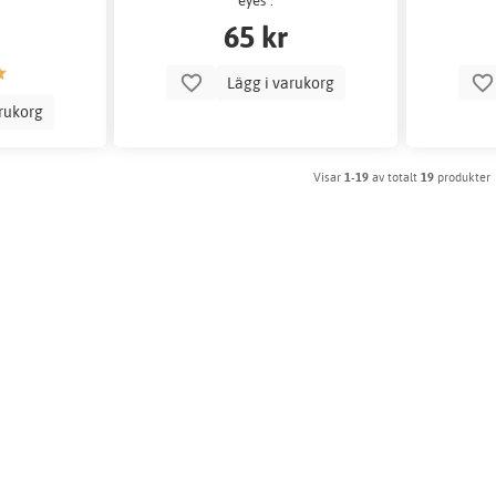
eyes".
65 kr
Lägg i varukorg
arukorg
Visar
1-19
av totalt
19
produkter