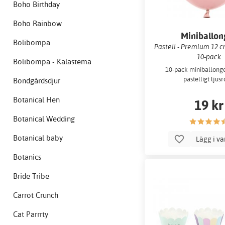
Boho Birthday
Boho Rainbow
Miniballon
Bolibompa
Pastell - Premium 12 cm
10-pack
Bolibompa - Kalastema
10-pack miniballonge
pastelligt ljusr
Bondgårdsdjur
Botanical Hen
19 kr
Botanical Wedding
Botanical baby
Lägg i v
Botanics
Bride Tribe
Carrot Crunch
Cat Parrrty