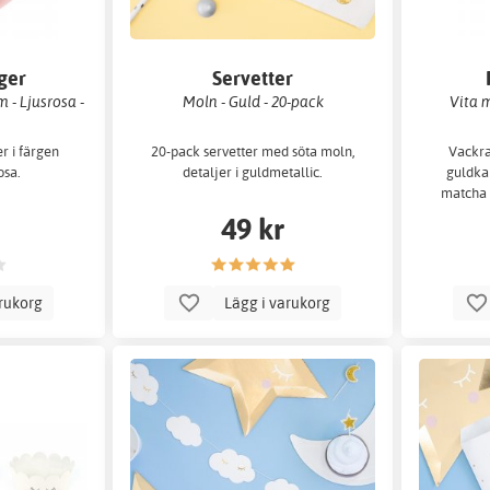
ger
Servetter
 - Ljusrosa -
Moln - Guld - 20-pack
Vita 
r i färgen
20-pack servetter med söta moln,
Vackra
osa.
detaljer i guldmetallic.
guldkan
matcha ti
49 kr
arukorg
Lägg i varukorg