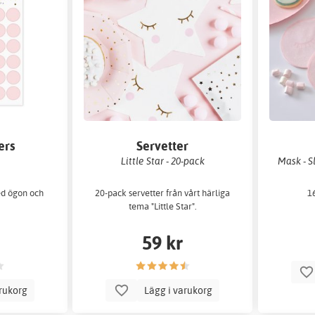
ers
Servetter
Little Star - 20-pack
Mask - S
ed ögon och
20-pack servetter från vårt härliga
16
.
tema "Little Star".
59 kr
arukorg
Lägg i varukorg