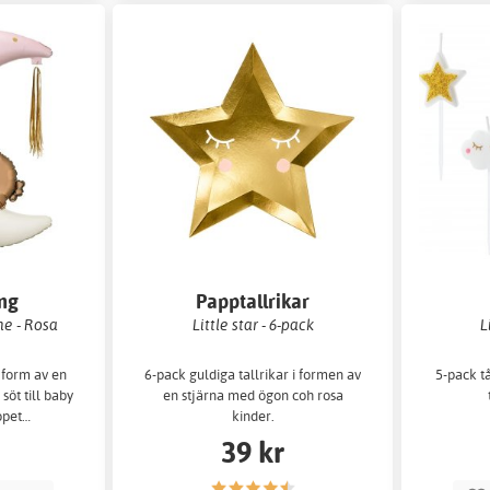
ong
Papptallrikar
e - Rosa
Little star - 6-pack
L
i form av en
6-pack guldiga tallrikar i formen av
5-pack tå
söt till baby
en stjärna med ögon coh rosa
opet…
kinder.
39 kr