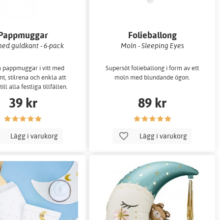
Pappmuggar
Folieballong
med guldkant - 6-pack
Moln - Sleeping Eyes
 pappmuggar i vitt med
Supersöt folieballong i form av ett
t, stilrena och enkla att
moln med blundande ögon.
ll alla festliga tillfällen.
39 kr
89 kr
Lägg i varukorg
Lägg i varukorg