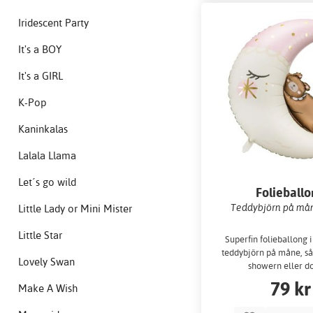
Iridescent Party
It's a BOY
It's a GIRL
K-Pop
Kaninkalas
Lalala Llama
Let´s go wild
Folieball
Teddybjörn på mån
Little Lady or Mini Mister
Little Star
Superfin folieballong 
teddybjörn på måne, så 
Lovely Swan
showern eller d
79 kr
Make A Wish