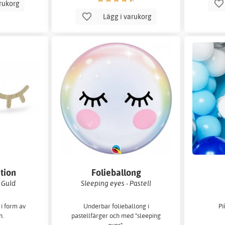
arukorg
Lägg i varukorg
tion
Folieballong
 Guld
Sleeping eyes - Pastell
 i form av
Underbar folieballong i
Pi
n.
pastellfärger och med "sleeping