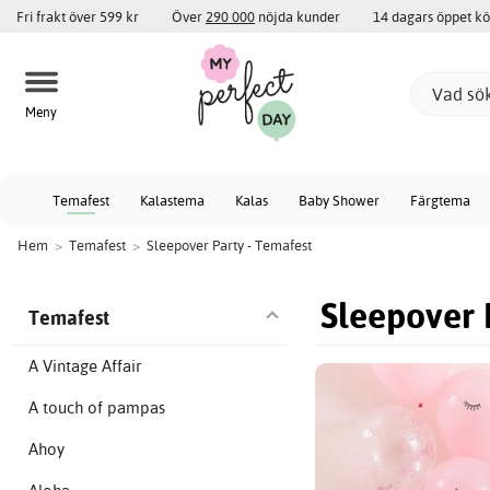
Fri frakt över 599 kr
Över
290 000
nöjda kunder
14 dagars öppet k
Meny
Temafest
Kalastema
Kalas
Baby Shower
Färgtema
Hem
>
Temafest
>
Sleepover Party - Temafest
Sleepover 
Temafest
A Vintage Affair
A touch of pampas
Ahoy