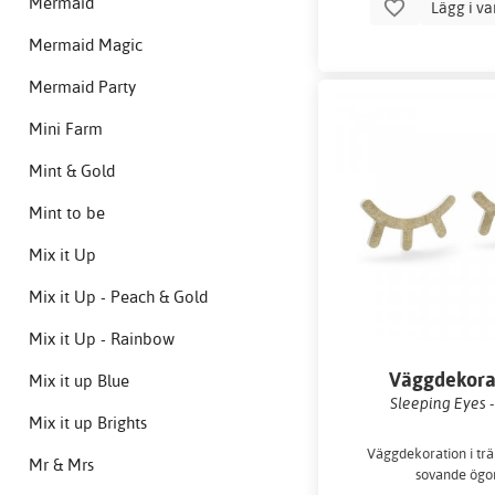
Mermaid
Lägg i v
Mermaid Magic
Mermaid Party
Mini Farm
Mint & Gold
Mint to be
Mix it Up
Mix it Up - Peach & Gold
Mix it Up - Rainbow
Väggdekora
Mix it up Blue
Sleeping Eyes -
Mix it up Brights
Väggdekoration i trä
Mr & Mrs
sovande ögo