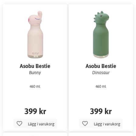
Asobu Bestie
Asobu Bestie
vattenflaska
vattenflaska
Bunny
Dinosaur
460 ml
460 ml
399 kr
399 kr
Lägg i varukorg
Lägg i varukorg