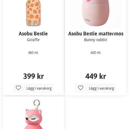
Asobu Bestie
Asobu Bestie mattermos
vattenflaska
Giraffe
Bunny rabbit
460 ml
600 ml
399 kr
449 kr
Lägg i varukorg
Lägg i varukorg