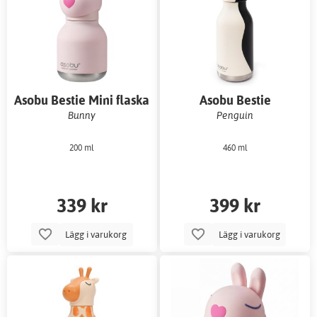
Asobu Bestie Mini flaska
Asobu Bestie
vattenflaska
Bunny
Penguin
200 ml
460 ml
339 kr
399 kr
Lägg i varukorg
Lägg i varukorg