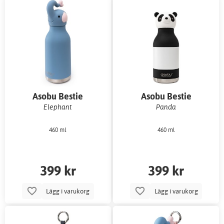
Asobu Bestie
Asobu Bestie
vattenflaska
vattenflaska
Elephant
Panda
460 ml
460 ml
399 kr
399 kr
Lägg i varukorg
Lägg i varukorg