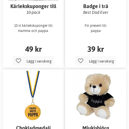
Kärlekskuponger till
Badge i trä
mamma och pappa
10-pack
Best Dad Ever
10 st kärlekskuponger till
Fin present till
mamma och pappa.
pappa
49 kr
39 kr
Lägg i varukorg
Lägg i varukorg
Chokladmedalj
Mjukisbjörn