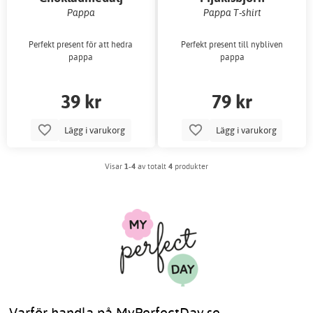
Pappa
Pappa T-shirt
Perfekt present för att hedra
Perfekt present till nybliven
pappa
pappa
39 kr
79 kr
Lägg i varukorg
Lägg i varukorg
Visar
1-4
av totalt
4
produkter
Varför handla på MyPerfectDay.se