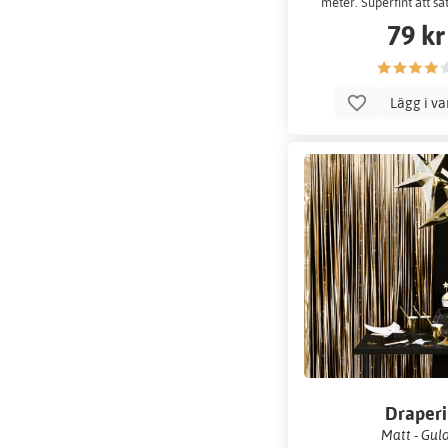
meter. Superfint att s
bakgrund
79 kr
Lägg i v
Draperi
Matt - Gul