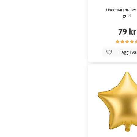
Underbart draperi
guld.
79 kr
Lägg i v