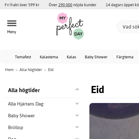
Fri frakt över 599 kr
Över
290 000
nöjda kunder
14 dagars öppet k
Meny
Temafest
Kalastema
Kalas
Baby Shower
Färgtema
Hem
>
Alla högtider
>
Eid
Eid
Alla högtider
Alla Hjärtans Dag
Baby Shower
Bröllop