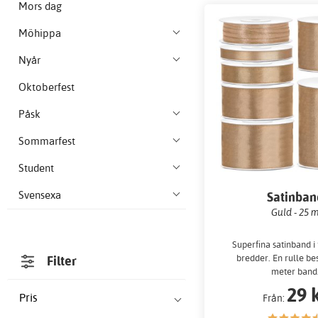
Mors dag
Möhippa
Nyår
Oktoberfest
Påsk
Sommarfest
Student
Svensexa
Satinban
Guld - 25 
Superfina satinband i 
bredder. En rulle be
Filter
meter band
29 
Pris
Från: