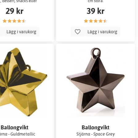
, dessert, snacks eller
cm stora.
mingelmat.
29 kr
39 kr
Lägg i varukorg
Lägg i varukorg
Ballongvikt
Ballongvikt
ärna - Guldmetallic
Stjärna - Space Grey