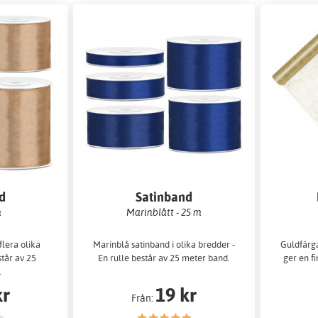
d
Satinband
m
Marinblått - 25 m
flera olika
Marinblå satinband i olika bredder -
Guldfärg
står av 25
En rulle består av 25 meter band.
ger en f
.
kr
19 kr
Från: