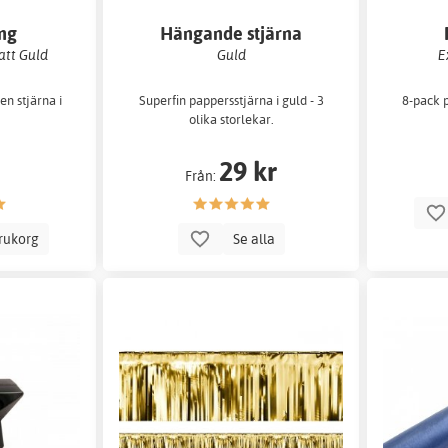
ong
Hängande stjärna
att Guld
Guld
E
en stjärna i
Superfin pappersstjärna i guld - 3
8-pack 
olika storlekar.
29 kr
Från:
arukorg
Se alla