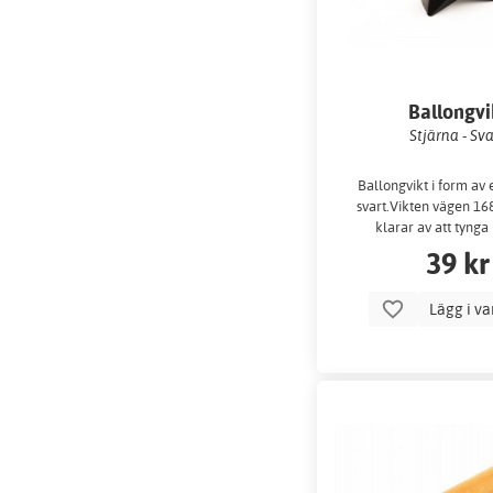
Ballongvi
Stjärna - Sva
Ballongvikt i form av e
svart.Vikten vägen 1
klarar av att tynga
39 kr
Lägg i v