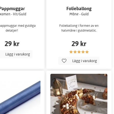
Pappmuggar
Folieballong
xamen - Vit/Guld
Måne - Guld
pappmuggar med guldiga
Folieballong i formen av en
detaljer!
halvmåne i guldmetallic.
29 kr
29 kr
Lägg i varukorg
Lägg i varukorg