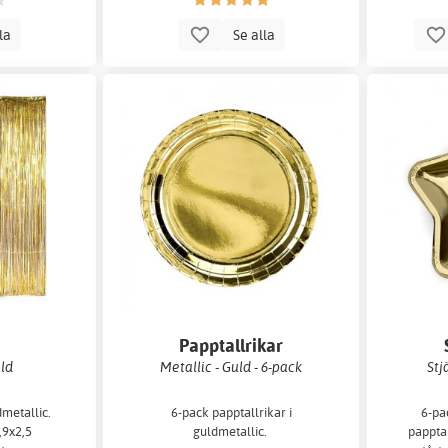
lla
Se alla
Papptallrikar
uld
Metallic - Guld - 6-pack
Stj
dmetallic.
6-pack papptallrikar i
6-pa
,9x2,5
guldmetallic.
papptal