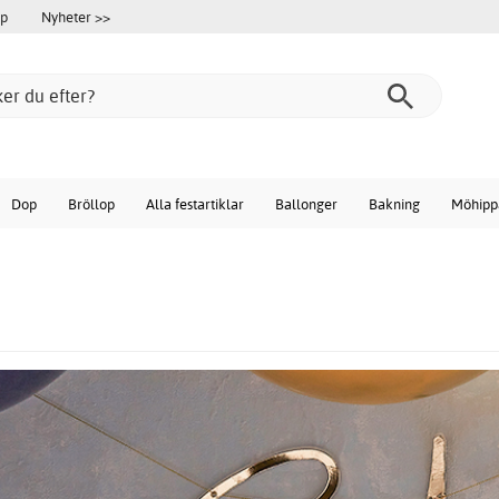
öp
Nyheter >>
Dop
Bröllop
Alla festartiklar
Ballonger
Bakning
Möhipp