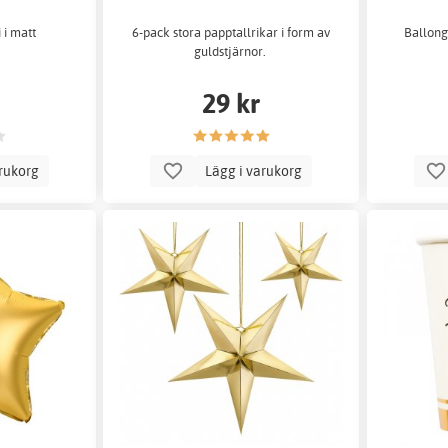
 i matt
6-pack stora papptallrikar i form av
Ballongv
guldstjärnor.
29 kr
arukorg
Lägg i varukorg