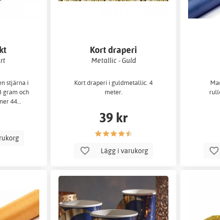
kt
Kort draperi
rt
Metallic - Guld
n stjärna i
Kort draperi i guldmetallic. 4
Mar
68 gram och
meter.
rull
 ner 44…
39 kr
arukorg
Lägg i varukorg