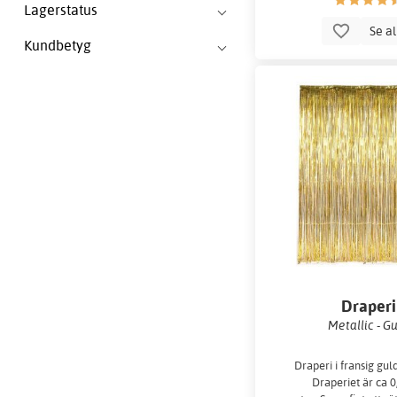
Lagerstatus
Se a
Kundbetyg
Draperi
Metallic - G
Draperi i fransig gul
Draperiet är ca 0