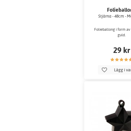
Folieball
Stjärna - 48cm - M
Folieballong i form av 
guld.
29 kr
Lägg i v