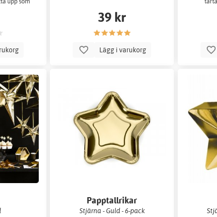
ätta upp som
tårta
39 kr
arukorg
Lägg i varukorg
Papptallrikar
d
Stjärna - Guld - 6-pack
Stj