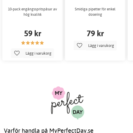
10-pack engångsspritspåsar av
Smidiga pipetter för enkel
hög kvalité.
dosering
59 kr
79 kr
Lägg i varukorg
Lägg i varukorg
Varför handla på MyPerfectDay.se