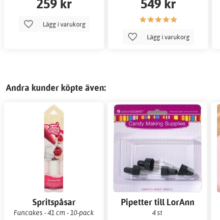
259 kr
549 kr
Lägg i varukorg
Lägg i varukorg
Andra kunder köpte även:
Spritspåsar
Pipetter till LorAnn
Super Strenght Flavor
Funcakes - 41 cm - 10-pack
4 st