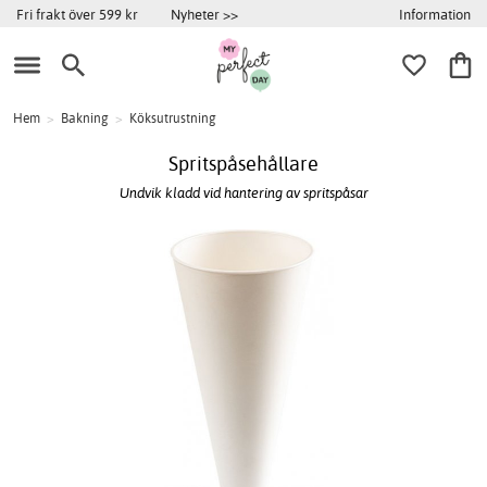
Information
Fri frakt över 599 kr
Nyheter >>
Hem
>
Bakning
>
Köksutrustning
Spritspåsehållare
Undvik kladd vid hantering av spritspåsar