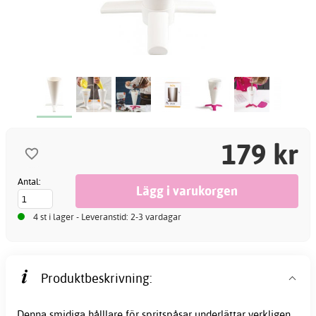
179 kr
Antal:
4 st i lager - Leveranstid: 2-3 vardagar
Produktbeskrivning:
Denna smidiga hålllare för spritspåsar underlättar verkligen