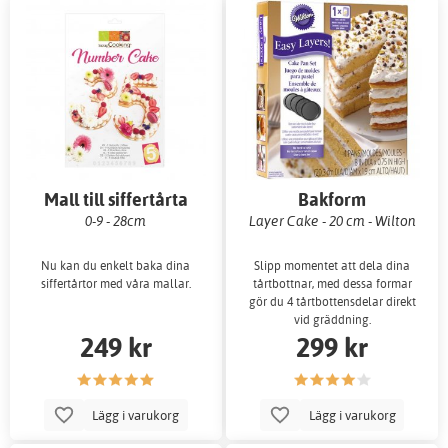
Mall till siffertårta
Bakform
0-9 - 28cm
Layer Cake - 20 cm - Wilton
Nu kan du enkelt baka dina
Slipp momentet att dela dina
siffertårtor med våra mallar.
tårtbottnar, med dessa formar
gör du 4 tårtbottensdelar direkt
vid gräddning.
249 kr
299 kr
Lägg i varukorg
Lägg i varukorg