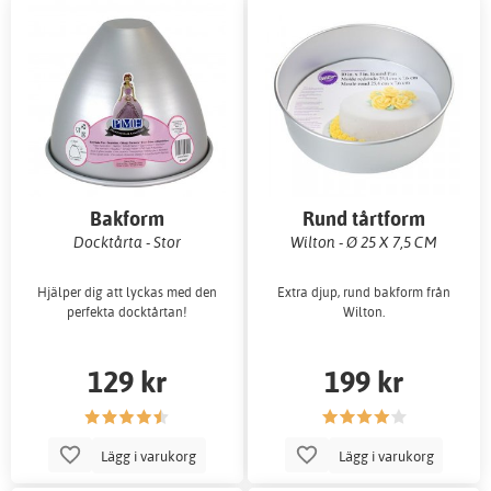
Bakform
Rund tårtform
Docktårta - Stor
Wilton - Ø 25 X 7,5 CM
Hjälper dig att lyckas med den
Extra djup, rund bakform från
perfekta docktårtan!
Wilton.
129 kr
199 kr
Lägg i varukorg
Lägg i varukorg