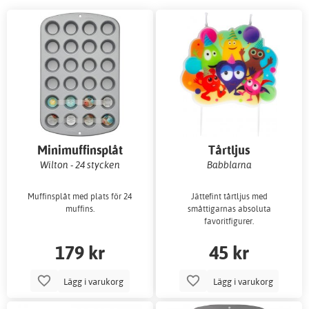
Minimuffinsplåt
Tårtljus
Wilton - 24 stycken
Babblarna
Muffinsplåt med plats för 24
Jättefint tårtljus med
muffins.
småttigarnas absoluta
favoritfigurer.
179 kr
45 kr
Lägg i varukorg
Lägg i varukorg