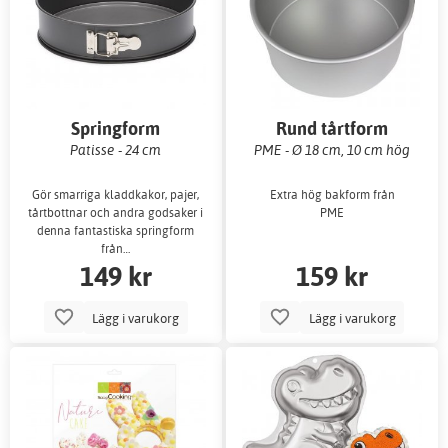
Springform
Rund tårtform
Patisse - 24 cm
PME - Ø 18 cm, 10 cm hög
Gör smarriga kladdkakor, pajer,
Extra hög bakform från
tårtbottnar och andra godsaker i
PME
denna fantastiska springform
från…
149 kr
159 kr
Lägg i varukorg
Lägg i varukorg