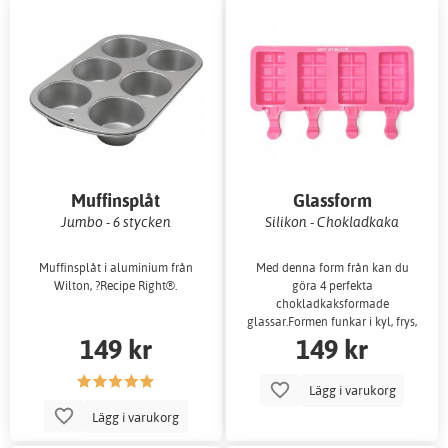
Muffinsplåt
Glassform
Jumbo - 6 stycken
Silikon - Chokladkaka
Muffinsplåt i aluminium från
Med denna form från kan du
Wilton, ?Recipe Right®.
göra 4 perfekta
chokladkaksformade
glassar.Formen funkar i kyl, frys,
149 kr
149 kr
…
Lägg i varukorg
Lägg i varukorg