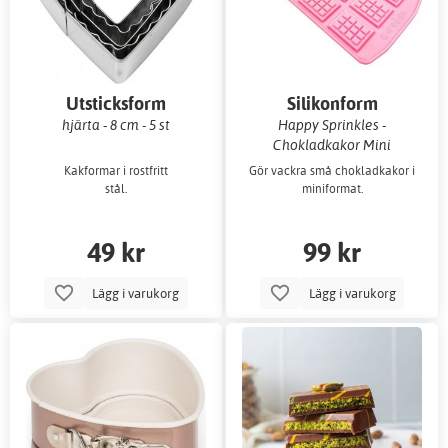
Utsticksform
Silikonform
hjärta - 8 cm - 5 st
Happy Sprinkles -
Chokladkakor Mini
Kakformar i rostfritt
Gör vackra små chokladkakor i
stål.
miniformat.
49 kr
99 kr
Lägg i varukorg
Lägg i varukorg