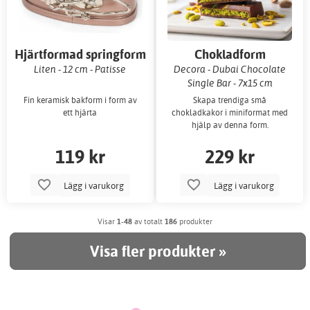
Hjärtformad springform
Chokladform
Liten - 12 cm - Patisse
Decora - Dubai Chocolate
Single Bar - 7x15 cm
Fin keramisk bakform i form av
Skapa trendiga små
ett hjärta
chokladkakor i miniformat med
hjälp av denna form.
119 kr
229 kr
Lägg i varukorg
Lägg i varukorg
Visar
1-48
av totalt
186
produkter
Visa fler produkter »