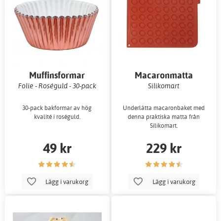
Muffinsformar
Macaronmatta
Folie - Roséguld - 30-pack
Silikomart
30-pack bakformar av hög
Underlätta macaronbaket med
kvalité i roséguld.
denna praktiska matta från
Silikomart.
49 kr
229 kr
Lägg i varukorg
Lägg i varukorg