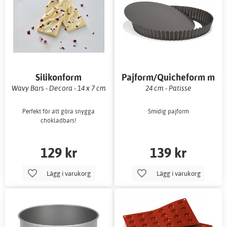
Silikonform
Pajform/Quicheform m
löstagbar botten
Wavy Bars - Decora - 14 x 7 cm
24 cm - Patisse
Perfekt för att göra snygga
Smidig pajform
chokladbars!
129 kr
139 kr
Lägg i varukorg
Lägg i varukorg