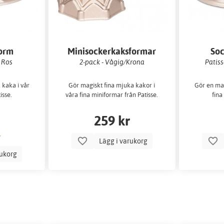
orm
Minisockerkaksformar
So
- Ros
2-pack - Vågig/Krona
Patiss
 kaka i vår
Gör magiskt fina mjuka kakor i
Gör en mag
isse.
våra fina miniformar från Patisse.
fina
259 kr
Lägg i varukorg
rukorg