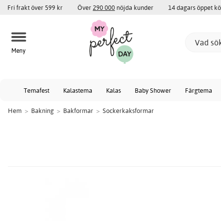
Fri frakt över 599 kr
Över
290 000
nöjda kunder
14 dagars öppet k
Meny
Temafest
Kalastema
Kalas
Baby Shower
Färgtema
Hem
>
Bakning
>
Bakformar
>
Sockerkaksformar