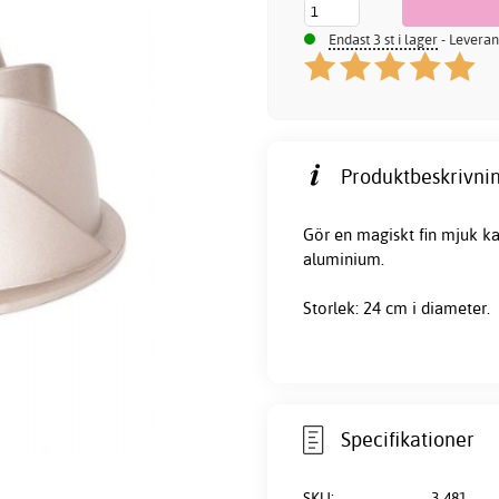
Endast 3 st i lager
- Leveran
Produktbeskrivnin
Gör en magiskt fin mjuk kak
aluminium.
Storlek: 24 cm i diameter.
Specifikationer
SKU:
3-481