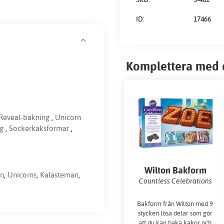
ID:
17466
Komplettera med 
Reveal-bakning
,
Unicorn
g
,
Sockerkaksformar
,
Wilton Bakform
n
,
Unicorns
,
Kalasteman
,
Countless Celebrations
Bakform från Wilton med 9
stycken lösa delar som gör
att du kan baka kakor och