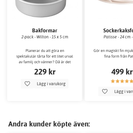
Bakformar
Sockerkaksf
2-pack - Wilton - 15 x 5 cm
Patisse - 24 cm 
Planerar du att göra en
Gör en magiskt fin mjuk
spektakulär tårta för ett litet urval
fina form från Pat
av familj och vänner? Då är det
här…
229 kr
499 kr
Lägg i varukorg
Lägg i va
Andra kunder köpte även: