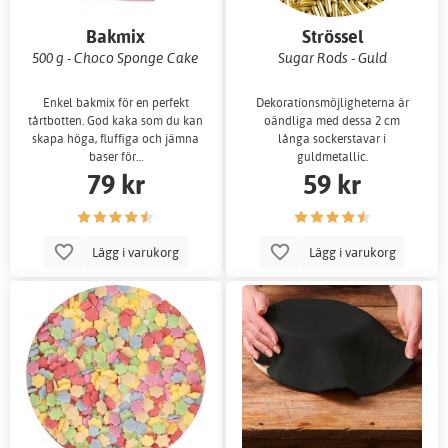
Bakmix
Strössel
500 g - Choco Sponge Cake
Sugar Rods - Guld
Enkel bakmix för en perfekt
Dekorationsmöjligheterna är
tårtbotten. God kaka som du kan
oändliga med dessa 2 cm
skapa höga, fluffiga och jämna
långa sockerstavar i
baser för…
guldmetallic.
79 kr
59 kr
Lägg i varukorg
Lägg i varukorg