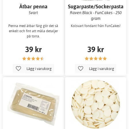
Ätbar penna
Sugarpaste/Sockerpasta
Svart
Raven Black - FunCakes - 250
gram
Penna med ätbar färg gör det så
Kolsvart fondant från FunCakes!
enkelt och fint att måla detaljer
på torra.
39 kr
39 kr
Lägg i varukorg
Lägg i varukorg