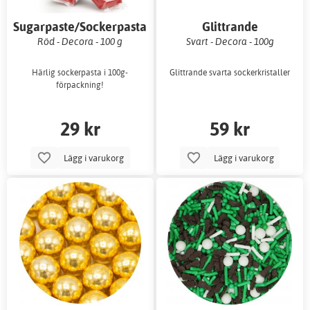
Sugarpaste/Sockerpasta
Glittrande
sockerkristaller
Röd - Decora - 100 g
Svart - Decora - 100g
Härlig sockerpasta i 100g-
Glittrande svarta sockerkristaller
förpackning!
29 kr
59 kr
Lägg i varukorg
Lägg i varukorg