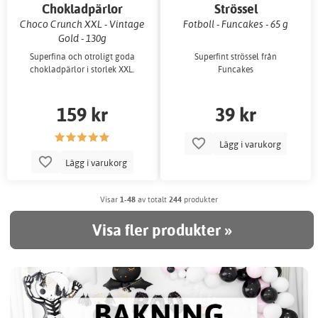
Chokladpärlor
Strössel
Choco Crunch XXL - Vintage
Fotboll - Funcakes - 65 g
Gold - 130g
Superfina och otroligt goda
Superfint strössel från
chokladpärlor i storlek XXL.
Funcakes
159 kr
39 kr
Lägg i varukorg
Lägg i varukorg
Visar
1-48
av totalt
244
produkter
Visa fler produkter »