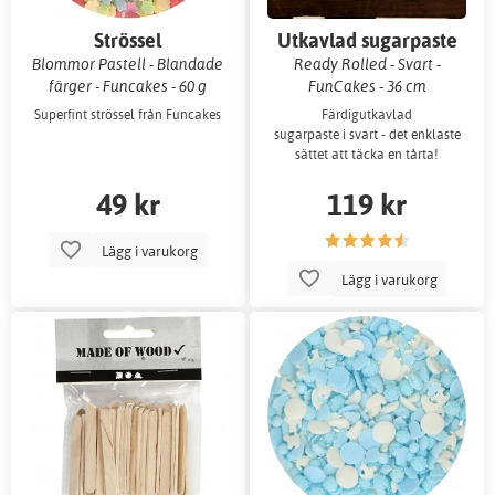
Strössel
Utkavlad sugarpaste
Blommor Pastell - Blandade
Ready Rolled - Svart -
färger - Funcakes - 60 g
FunCakes - 36 cm
Superfint strössel från Funcakes
Färdigutkavlad
sugarpaste i svart - det enklaste
sättet att täcka en tårta!
49 kr
119 kr
Lägg i varukorg
Lägg i varukorg