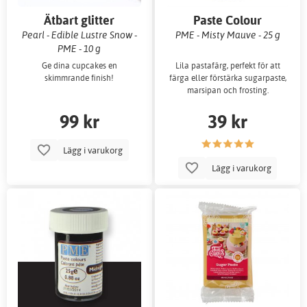
Ätbart glitter
Paste Colour
Pearl - Edible Lustre Snow -
PME - Misty Mauve - 25 g
PME - 10 g
Ge dina cupcakes en
Lila pastafärg, perfekt för att
skimmrande finish!
färga eller förstärka sugarpaste,
marsipan och frosting.
99 kr
39 kr
Lägg i varukorg
Lägg i varukorg