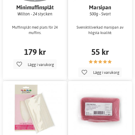
Minimuffinsplåt
Marsipan
Wilton - 24 stycken
500g - Svart
Muffinsplåt med plats för 24
Svensktillverkad marsipan av
muffins.
högsta kvalité.
179 kr
55 kr
Lägg i varukorg
Lägg i varukorg