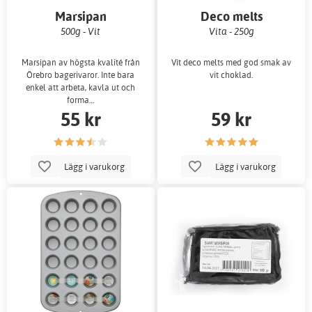
Marsipan
Deco melts
500g - Vit
Vita - 250g
Marsipan av högsta kvalité från
Vit deco melts med god smak av
Örebro bagerivaror. Inte bara
vit choklad.
enkel att arbeta, kavla ut och
forma…
55 kr
59 kr
Lägg i varukorg
Lägg i varukorg