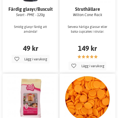
Färdig glasyr/Buscuit
Struthållare
Icing
Svart - PME - 120g
Wilton Cone Rack
Smidig glasyr färdig att
Servera härliga glassar eller
använda!
baka cupcakes i strutar.
49 kr
149 kr
Lägg i varukorg
Lägg i varukorg