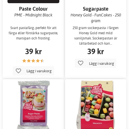
Paste Colour
Sugarpaste
/Sockerpasta
PME - Midnight Black
Honey Gold - FunCakes - 250
gram
Svart pastafärg, perfekt för att
250 gram sockerpasta i färgen
färga eller förstärka sugarpaste,
Honey Gold med mild
marsipan och frosting.
vaniljsmak. Sockerpastan är
lättarbetad och kan…
39 kr
39 kr
Lägg i varukorg
Lägg i varukorg