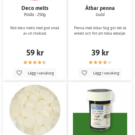
Deco melts
Ätbar penna
Röda - 250g
Guld
Röd deco melts med god smak
Penna med ätbar färg gör det så
av vit choklad.
enkelt och fint att måla detaljer.
59 kr
39 kr
Lägg i varukorg
Lägg i varukorg