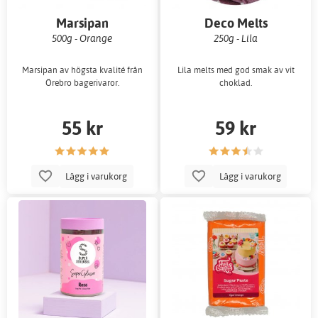
Marsipan
Deco Melts
500g - Orange
250g - Lila
Marsipan av högsta kvalité från
Lila melts med god smak av vit
Örebro bagerivaror.
choklad.
55 kr
59 kr
Lägg i varukorg
Lägg i varukorg