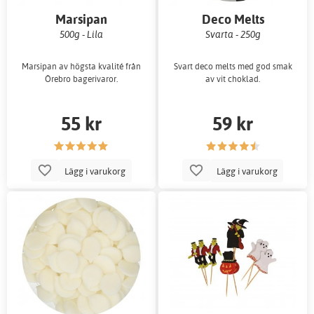
Marsipan
Deco Melts
500g - Lila
Svarta - 250g
Marsipan av högsta kvalité från
Svart deco melts med god smak
Örebro bagerivaror.
av vit choklad.
55 kr
59 kr
Lägg i varukorg
Lägg i varukorg