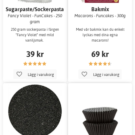
Sugarpaste/Sockerpasta
Bakmix
Fancy Violet - FunCakes - 250
Macarons - Funcakes - 300g
gram
250 gram sockerpasta i färgen
Med vår bakmix kan du enkelt
"Fancy Violet" med mild
lyckas med dina egna
vaniljsmak.
macarons!
39 kr
69 kr
Lägg i varukorg
Lägg i varukorg