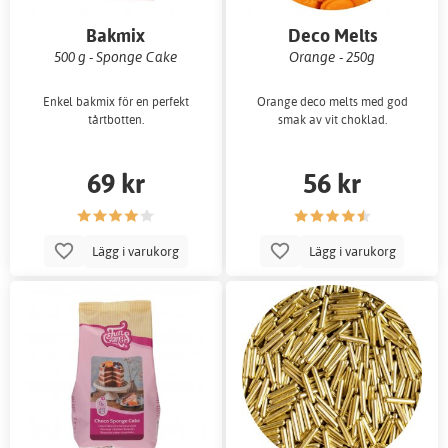
Bakmix
Deco Melts
500 g - Sponge Cake
Orange - 250g
Enkel bakmix för en perfekt
Orange deco melts med god
tårtbotten.
smak av vit choklad.
69 kr
56 kr
Lägg i varukorg
Lägg i varukorg