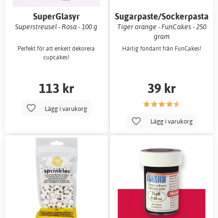
SuperGlasyr
Sugarpaste/Sockerpasta
Superstreusel - Rosa - 100 g
Tiger orange - FunCakes - 250
gram
Perfekt för att enkelt dekorera
Härlig fondant från FunCakes!
cupcakes!
113 kr
39 kr
Lägg i varukorg
Lägg i varukorg