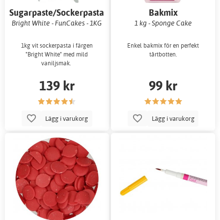
Sugarpaste/Sockerpasta
Bakmix
Bright White - FunCakes - 1KG
1 kg - Sponge Cake
1kg vit sockerpasta i färgen
Enkel bakmix för en perfekt
"Bright White" med mild
tårtbotten.
vaniljsmak.
139 kr
99 kr
Lägg i varukorg
Lägg i varukorg