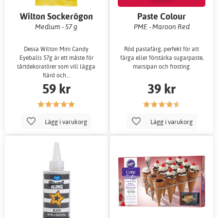
Wilton Sockerögon
Paste Colour
Medium - 57 g
PME - Maroon Red
Dessa Wilton Mini Candy
Röd pastafärg, perfekt för att
Eyeballs 57g är ett måste för
färga eller förstärka sugarpaste,
tårtdekoratörer som vill lägga
marsipan och frosting.
flärd och…
59 kr
39 kr
Lägg i varukorg
Lägg i varukorg