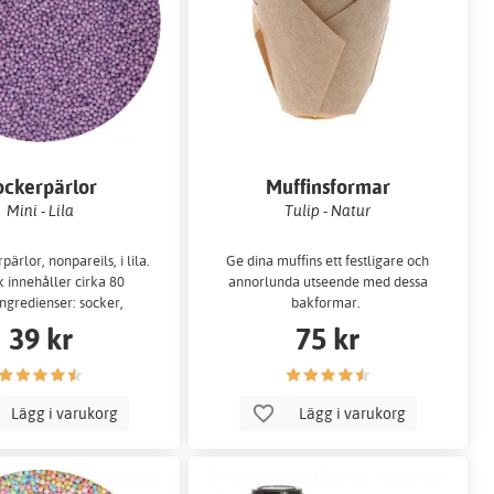
ockerpärlor
Muffinsformar
Mini - Lila
Tulip - Natur
ärlor, nonpareils, i lila.
Ge dina muffins ett festligare och
k innehåller cirka 80
annorlunda utseende med dessa
ngredienser: socker,
bakformar.
stärkel...
39 kr
75 kr
Lägg i varukorg
Lägg i varukorg