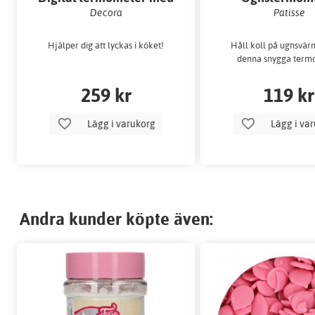
lång sticka
Decora
Patisse
Hjälper dig att lyckas i köket!
Håll koll på ugnsvä
denna snygga term
259 kr
119 kr
Lägg i varukorg
Lägg i va
Andra kunder köpte även: