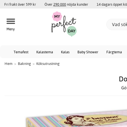
Fri frakt över 599 kr
Över
290 000
nöjda kunder
14 dagars öppet k
Meny
Temafest
Kalastema
Kalas
Baby Shower
Färgtema
Hem
>
Bakning
>
Köksutrustning
Do
Gö