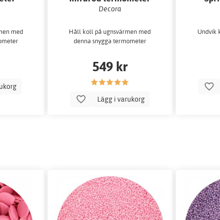
Decora
rmen med
Håll koll på ugnsvärmen med
Undvik k
ometer
denna snygga termometer
549 kr
rukorg
Lägg i varukorg