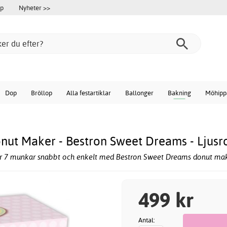
öp
Nyheter >>
Dop
Bröllop
Alla festartiklar
Ballonger
Bakning
Möhipp
nut Maker - Bestron Sweet Dreams - Ljusr
r 7 munkar snabbt och enkelt med Bestron Sweet Dreams donut mak
499 kr
Antal: