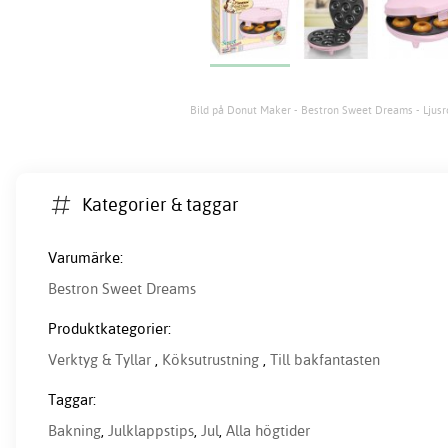
Bild på Donut Maker - Bestron Sweet Dreams - Ljusr
Kategorier & taggar
Varumärke:
Bestron Sweet Dreams
Produktkategorier:
Verktyg & Tyllar
,
Köksutrustning
,
Till bakfantasten
Taggar:
Bakning
,
Julklappstips
,
Jul
,
Alla högtider