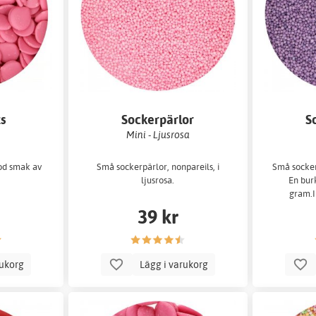
s
Sockerpärlor
S
Mini - Ljusrosa
od smak av
Små sockerpärlor, nonpareils, i
Små sockerp
ljusrosa.
En bur
gram.I
39 kr
rukorg
Lägg i varukorg