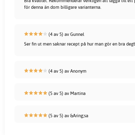
Bra kvalitet. Rekommenderar verkligen att lägga till ett
för denna än dom billigare varianterna.
(4 av 5) av Gunnel
Ser fin ut men saknar recept på hur man gör en bra deg
(4 av 5) av Anonym
(5 av 5) av Martina
(5 av 5) av &Aring;sa