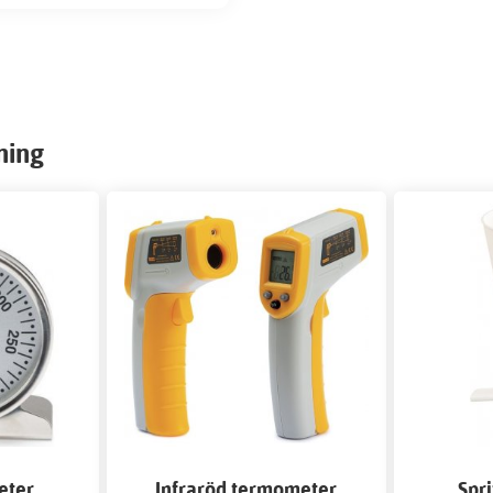
ning
eter
Infraröd termometer
Spr