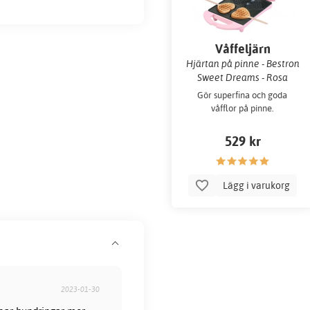
Våffeljärn
Hjärtan på pinne - Bestron
Sweet Dreams - Rosa
Gör superfina och goda
våfflor på pinne.
529 kr
Lägg i varukorg
2023-01-30