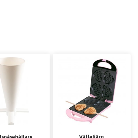
itspåsehållare
Våffeljärn