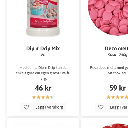
Dip n' Drip Mix
Deco melt
Vit
Rosa - 250g
Med denna Dip 'n Drip kan du
Rosa deco melts med g
enkelt göra din egen glasyr i valfri
vit choklad.
färg.
46 kr
59 kr
Lägg i varukorg
Lägg i va