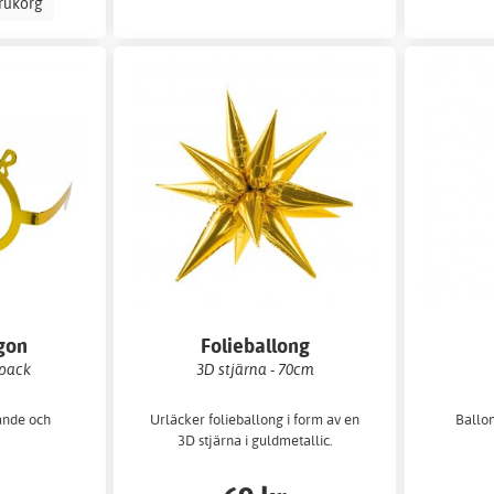
arukorg
gon
Folieballong
-pack
3D stjärna - 70cm
rande och
Urläcker folieballong i form av en
Ballon
3D stjärna i guldmetallic.