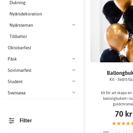
Dukning
Nyårsdekoration
Nyårsteman
Tillbehör
Oktoberfest
Påsk
Sommarfest
Ballongbuk
Kit - Svart/G
Student
Svensexa
Kit för att skapa en
ballongbukett i sv
guldchrome
70 kr
Filter