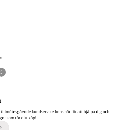
er
5
t
tillmötesgående kundservice finns här för att hjälpa dig och
ågor som rör ditt köp!