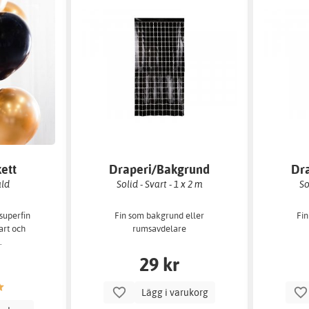
ett
Draperi/Bakgrund
Dr
uld
Solid - Svart - 1 x 2 m
So
 superfin
Fin som bakgrund eller
Fin
art och
rumsavdelare
.
29 kr
Lägg i varukorg