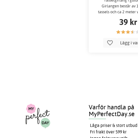
Tasselgirlang i guld
Girlangen består av 
tassels och ca 2 meter v
fästa dem p
39 kr
Lägg i v
Varför handla på
MyPerfectDay.se
Låga priser & stort utbud
Fri frakt över 599 kr