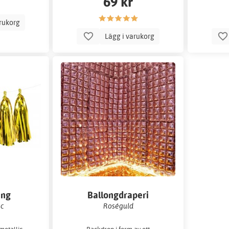
69 kr
arukorg
Lägg i varukorg
ang
Ballongdraperi
ic
Roséguld