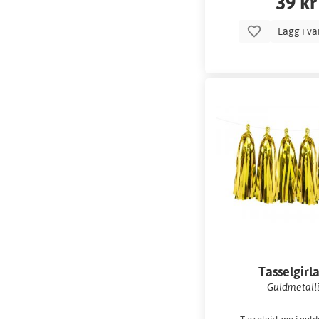
39 kr
Lägg i v
Tasselgirl
Guldmetall