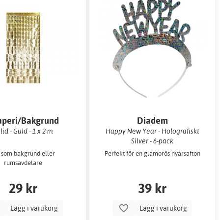
aperi/Bakgrund
Diadem
lid - Guld - 1 x 2 m
Happy New Year - Holografiskt
Silver - 6-pack
 som bakgrund eller
Perfekt för en glamorös nyårsafton
rumsavdelare
29 kr
39 kr
Lägg i varukorg
Lägg i varukorg