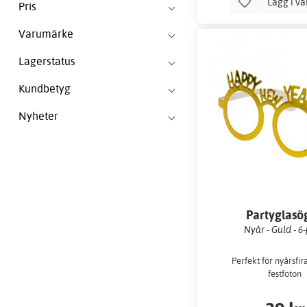
Lägg i v
Pris
Varumärke
Lagerstatus
Kundbetyg
Nyheter
Partyglasö
Nyår - Guld - 6
Perfekt för nyårsfi
festfoton