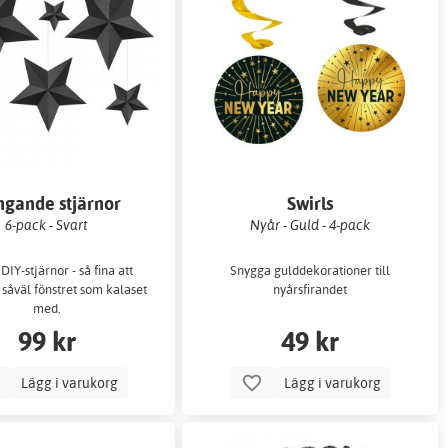
gande stjärnor
Swirls
6-pack - Svart
Nyår - Guld - 4-pack
DIY-stjärnor - så fina att
Snygga gulddekorationer till
såväl fönstret som kalaset
nyårsfirandet
med.
99 kr
49 kr
Lägg i varukorg
Lägg i varukorg