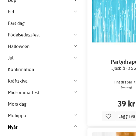
Dop
Eid
Fars dag
Födelsedagsfest
Halloween
Jul
Partydrap
Ljusblå - 1 x 
Konfirmation
Kräftskiva
Fint draperi ti
festen!
Midsommarfest
39 kr
Mors dag
Möhippa
Lägg i v
Nyår