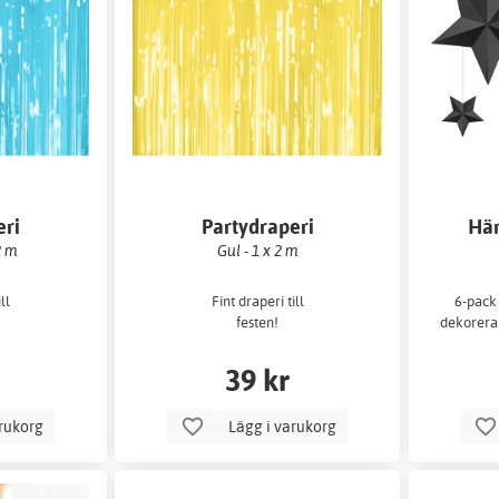
eri
Partydraperi
Hän
2 m
Gul - 1 x 2 m
ll
Fint draperi till
6-pack 
festen!
dekorera 
39 kr
arukorg
Lägg i varukorg