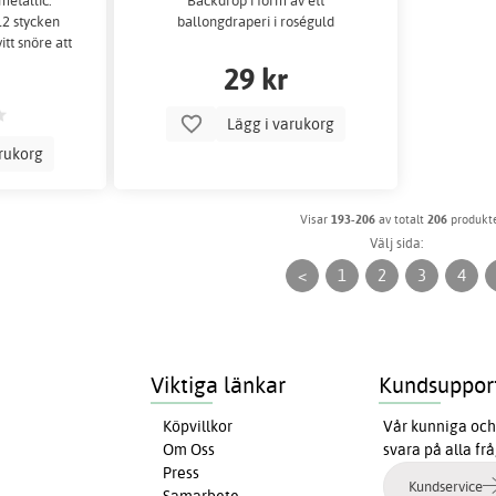
metallic.
Backdrop i form av ett
12 stycken
ballongdraperi i roséguld
itt snöre att
å.
29 kr
Lägg i varukorg
arukorg
Visar
193-206
av totalt
206
produkt
Välj sida:
<
1
2
3
4
Viktiga länkar
Kundsuppor
Köpvillkor
Vår kunniga och 
Om Oss
svara på alla fr
Press
Kundservice
Samarbete