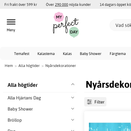
Fri frakt över 599 kr
Över
290 000
nöjda kunder
14 dagars öppet k
Meny
Temafest
Kalastema
Kalas
Baby Shower
Färgtema
Hem
>
Alla högtider
>
Nyårsdekorationer
Nyårsdekor
Alla högtider
Alla Hjärtans Dag
Filter
Baby Shower
Bröllop