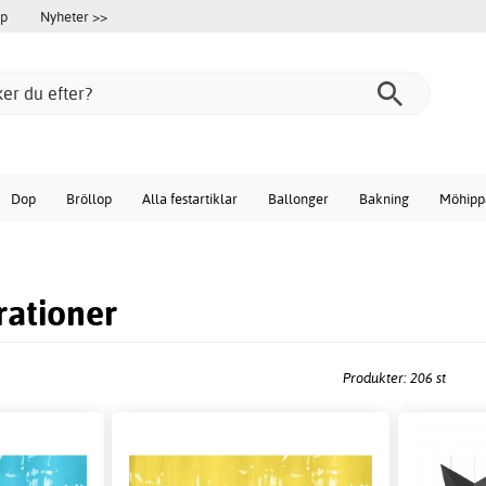
öp
Nyheter >>
Dop
Bröllop
Alla festartiklar
Ballonger
Bakning
Möhipp
ationer
Produkter: 206 st