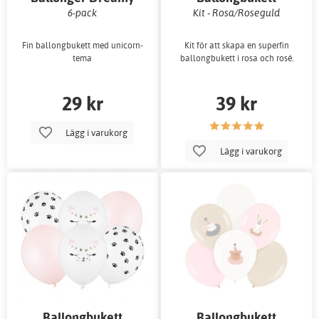
Unicorn
6-pack
Kit - Rosa/Roseguld
Fin ballongbukett med unicorn-
Kit för att skapa en superfin
tema
ballongbukett i rosa och rosé.
29 kr
39 kr
Lägg i varukorg
Lägg i varukorg
Ballongbukett
Ballongbukett