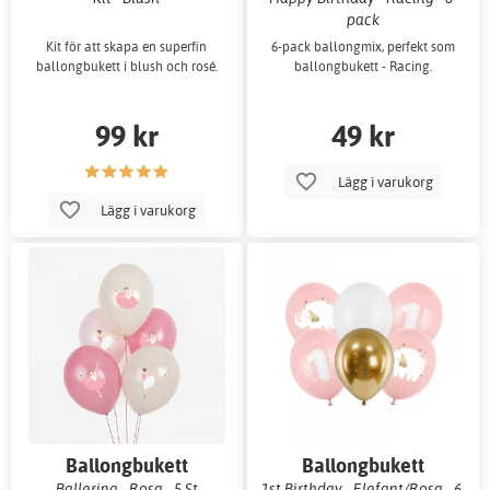
pack
Kit för att skapa en superfin
6-pack ballongmix, perfekt som
ballongbukett i blush och rosé.
ballongbukett - Racing.
99 kr
49 kr
Lägg i varukorg
Lägg i varukorg
Ballongbukett
Ballongbukett
Ballerina - Rosa - 5 St
1st Birthday - Elefant/Rosa - 6-