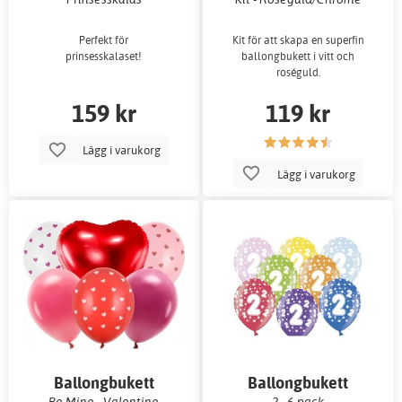
Perfekt för
Kit för att skapa en superfin
prinsesskalaset!
ballongbukett i vitt och
roséguld.
159 kr
119 kr
Lägg i varukorg
Lägg i varukorg
Ballongbukett
Ballongbukett
Be Mine - Valentine
2 - 6-pack