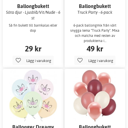
Ballongbukett
Ballongbukett
Söta djur - Ljusblå/Vit/Nude - 6
Truck Party - 6-pack
st
Så fin bukett till barnkalas eller
6-pack ballongmix från vårt
dop
snygga tema "Truck Party". Mixa
och matcha med resten av
produkterna i…
29 kr
49 kr
Lägg i varukorg
Lägg i varukorg
Ballonger Dreamy
Ballongbukett