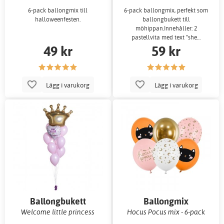
6-pack ballongmix till
6-pack ballongmix, perfekt som
halloweenfesten.
ballongbukett till
möhippan.Innehåller: 2
pastellvita med text "she…
49 kr
59 kr
Lägg i varukorg
Lägg i varukorg
Ballongbukett
Ballongmix
Welcome little princess
Hocus Pocus mix - 6-pack