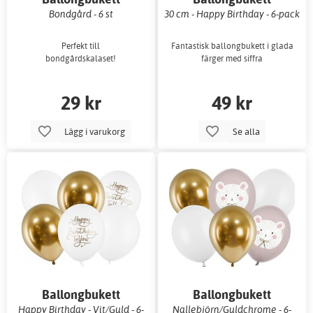
Bondgård - 6 st
30 cm - Happy Birthday - 6-pack
Perfekt till
Fantastisk ballongbukett i glada
bondgårdskalaset!
färger med siffra
29 kr
49 kr
Lägg i varukorg
Se alla
Ballongbukett
Ballongbukett
Happy Birthday - Vit/Guld - 6-
Nallebjörn/Guldchrome - 6-