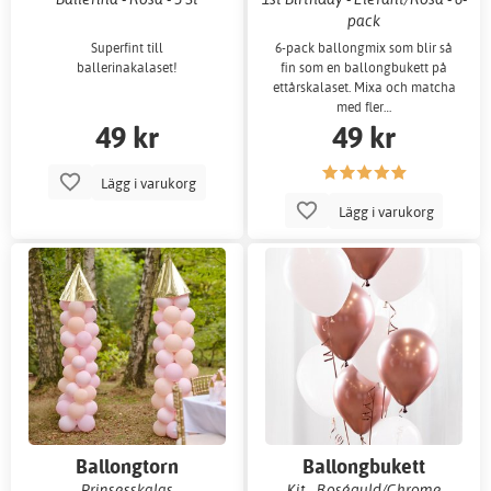
pack
Superfint till
6-pack ballongmix som blir så
ballerinakalaset!
fin som en ballongbukett på
ettårskalaset. Mixa och matcha
med fler…
49 kr
49 kr
Lägg i varukorg
Lägg i varukorg
Ballongtorn
Ballongbukett
Prinsesskalas
Kit - Roséguld/Chrome