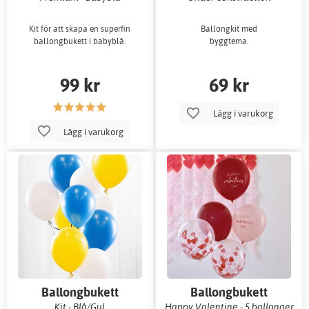
Kit för att skapa en superfin
Ballongkit med
ballongbukett i babyblå.
byggtema.
99 kr
69 kr
Lägg i varukorg
Lägg i varukorg
Ballongbukett
Ballongbukett
Kit - Blå/Gul
Happy Valentine - 5 ballonger