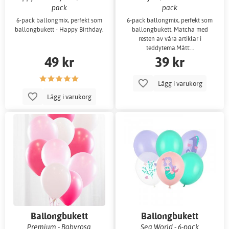
pack
pack
6-pack ballongmix, perfekt som
6-pack ballongmix, perfekt som
ballongbukett - Happy Birthday.
ballongbukett. Matcha med
resten av våra artiklar i
teddytema.Mått:…
49 kr
39 kr
Lägg i varukorg
Lägg i varukorg
Ballongbukett
Ballongbukett
Premium - Babyrosa
Sea World - 6-pack