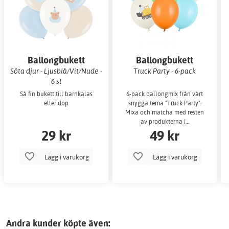
Ballongbukett
Ballongbukett
Söta djur - Ljusblå/Vit/Nude -
Truck Party - 6-pack
6 st
Så fin bukett till barnkalas
6-pack ballongmix från vårt
eller dop
snygga tema "Truck Party".
Mixa och matcha med resten
av produkterna i…
29 kr
49 kr
Lägg i varukorg
Lägg i varukorg
Andra kunder köpte även: