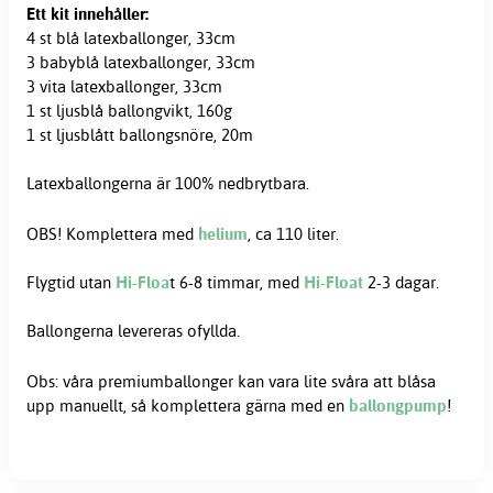
Ett kit innehåller:
4 st blå latexballonger, 33cm
3 babyblå latexballonger, 33cm
3 vita latexballonger, 33cm
1 st ljusblå ballongvikt, 160g
1 st ljusblått ballongsnöre, 20m
Latexballongerna är 100% nedbrytbara.
OBS! Komplettera med
helium
, ca 110 liter.
Flygtid utan
Hi-Floa
t 6-8 timmar, med
Hi-Float
2-3 dagar.
Ballongerna levereras ofyllda.
Obs: våra premiumballonger kan vara lite svåra att blåsa
upp manuellt, så komplettera gärna med en
ballongpump
!